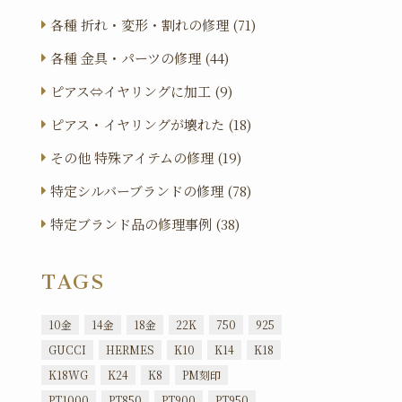
各種 折れ・変形・割れの修理 (71)
各種 金具・パーツの修理 (44)
ピアス⇔イヤリングに加工 (9)
ピアス・イヤリングが壊れた (18)
その他 特殊アイテムの修理 (19)
特定シルバーブランドの修理 (78)
特定ブランド品の修理事例 (38)
TAGS
10金
14金
18金
22K
750
925
GUCCI
HERMES
K10
K14
K18
K18WG
K24
K8
PM刻印
PT1000
PT850
PT900
PT950