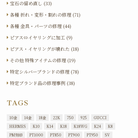
宝石の留め直し (33)
各種 折れ・変形・割れの修理 (71)
各種 金具・パーツの修理 (44)
ピアス⇔イヤリングに加工 (9)
ピアス・イヤリングが壊れた (18)
その他 特殊アイテムの修理 (19)
特定シルバーブランドの修理 (78)
特定ブランド品の修理事例 (38)
TAGS
10金
14金
18金
22K
750
925
GUCCI
HERMES
K10
K14
K18
K18WG
K24
K8
PM刻印
PT1000
PT850
PT900
PT950
SV