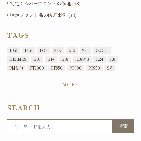
特定シルバーブランドの修理 (78)
特定ブランド品の修理事例 (38)
TAGS
10金
14金
18金
22K
750
925
GUCCI
HERMES
K10
K14
K18
K18WG
K24
K8
PM刻印
PT1000
PT850
PT900
PT950
SV
MORE
SEARCH
検索