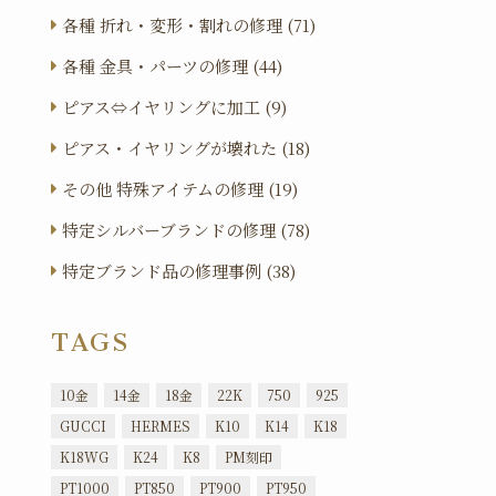
各種 折れ・変形・割れの修理 (71)
各種 金具・パーツの修理 (44)
ピアス⇔イヤリングに加工 (9)
ピアス・イヤリングが壊れた (18)
その他 特殊アイテムの修理 (19)
特定シルバーブランドの修理 (78)
特定ブランド品の修理事例 (38)
TAGS
10金
14金
18金
22K
750
925
GUCCI
HERMES
K10
K14
K18
K18WG
K24
K8
PM刻印
PT1000
PT850
PT900
PT950