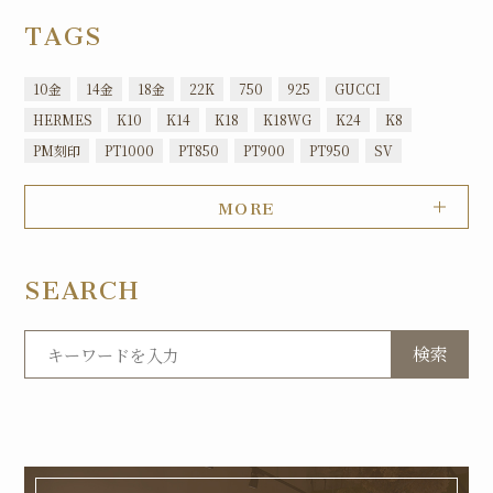
TAGS
10金
14金
18金
22K
750
925
GUCCI
HERMES
K10
K14
K18
K18WG
K24
K8
PM刻印
PT1000
PT850
PT900
PT950
SV
MORE
SEARCH
検索